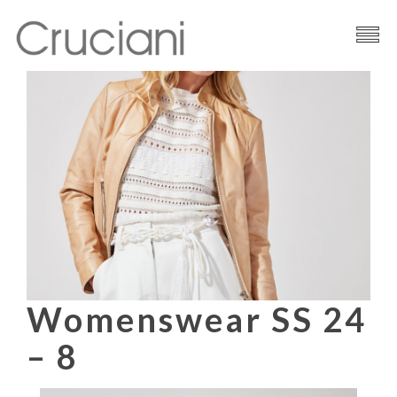
Brand
Filati
News
Contatti
Womenswear SS 24
– 8