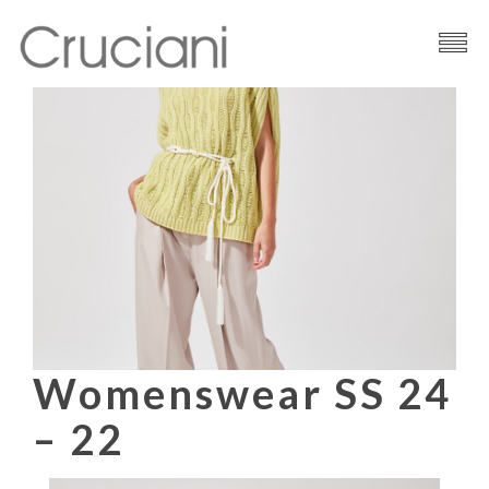
Brand
Filati
News
Contatti
Womenswear SS 24
– 22