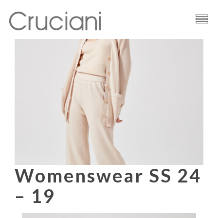
Brand
Filati
News
Contatti
Womenswear SS 24
– 19