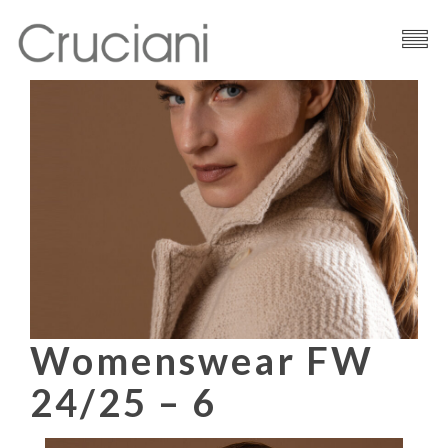
Brand
Filati
News
Contatti
Womenswear FW
24/25 – 6